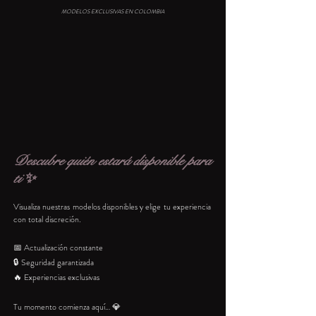
MODELOS EXCLUSIVAS EN COLOMBIA
Descubre quién estará disponible para
ti ✨
Visualiza nuestras modelos disponibles y elige tu experiencia
con total discreción.
📅 Actualización constante
🔒 Seguridad garantizada
🔥 Experiencias exclusivas
Tu momento comienza aquí… 💎