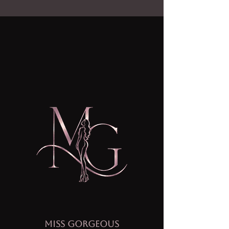
MISS GORGEOUS