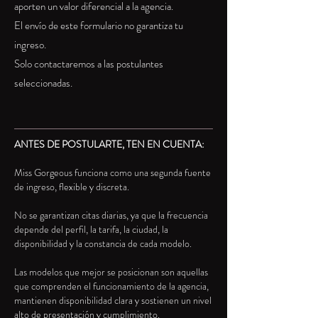
aporten un valor diferencial a la agencia.
El envío de este formulario no garantiza tu
ingreso.
Solo contactaremos a las postulantes
seleccionadas.
ANTES DE POSTULARTE, TEN EN CUENTA:
Miss Gorgeous funciona como una segunda fuente
de ingreso, flexible y discreta.
No se garantizan citas diarias, ya que la frecuencia
depende del perfil, la tarifa, la ciudad, la
disponibilidad y la constancia de cada modelo.
Las modelos que mejor se posicionan son aquellas
que comprenden el funcionamiento de la agencia,
mantienen disponibilidad clara y sostienen un nivel
alto de presentación y cumplimiento.