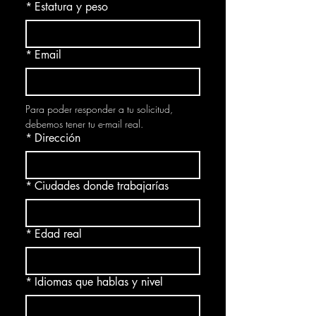
*
Estatura y peso
*
Email
Para poder responder a tu solicitud, 
debemos tener tu e-mail real.
*
Dirección
*
Ciudades donde trabajarías
*
Edad real
*
Idiomas que hablas y nivel