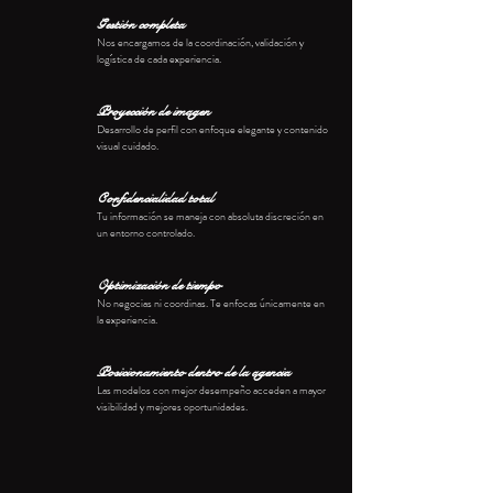
Gestión completa
Nos encargamos de la coordinación, validación y
logística de cada experiencia.
Proyección de imagen
Desarrollo de perfil con enfoque elegante y contenido
visual cuidado.
Confidencialidad total
Tu información se maneja con absoluta discreción en
un entorno controlado.
Optimización de tiempo
No negocias ni coordinas. Te enfocas únicamente en
la experiencia.
Posicionamiento dentro de la agencia
Las modelos con mejor desempeño acceden a mayor
visibilidad y mejores oportunidades.