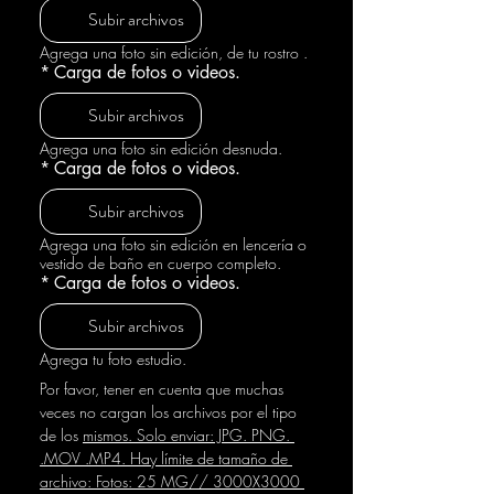
Subir archivos
Agrega una foto sin edición, de tu rostro .
*
Carga de fotos o videos.
Subir archivos
Agrega una foto sin edición desnuda.
*
Carga de fotos o videos.
Subir archivos
Agrega una foto sin edición en lencería o
vestido de baño en cuerpo completo.
*
Carga de fotos o videos.
Subir archivos
Agrega tu foto estudio.
Por favor, tener en cuenta que muchas 
veces no cargan los archivos por el tipo 
de los 
mismos. Solo enviar: JPG. PNG. 
.MOV .MP4. Hay límite de tamaño de 
archivo: Fotos: 25 MG// 3000X3000 