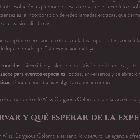
tante evolución, explorando nuevas formas de ofrecer lujo y sofi
cientes es la incorporación de videollamadas eróticas, que permit
clusiva sin salir de casa.
ea ampliar su presencia a otras ciudades importantes, consolid
 de lujo en modelaje. Esta expansión incluye:
e modelos
: Diversidad y talento para satisfacer diferentes gustos
izados para eventos especiales
: Bodas, aniversarios y celebracio
ticas
: Para quienes buscan algo fuera de lo común.
jan el compromiso de Miss Gorgeous Colombia con la excelencia y
var y qué esperar de la expe
n Miss Gorgeous Colombia es sencillo y seguro. La agencia ofrec