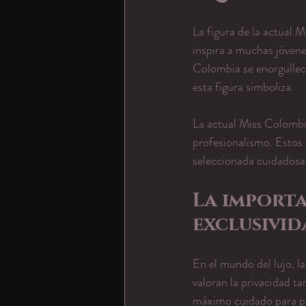
La figura de la actual M
inspira a muchas jóvene
Colombia se enorgullec
esta figura simboliza.
La actual Miss Colombia
profesionalismo. Estos 
seleccionada cuidadosa
La importa
exclusivid
En el mundo del lujo, l
valoran la privacidad ta
máximo cuidado para pro