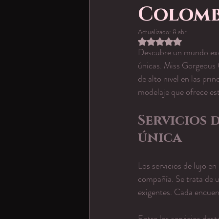
Colomb
Actualizado:
8 abr
Obtuvo NaN de 5 estr
Descubre un mundo exclu
únicas. Miss Gorgeous 
de alto nivel en las prin
modelaje que ofrece est
Servicios 
única
Los servicios de lujo e
compañía. Se trata de 
exigentes. Cada encuent
Entre los servicios des