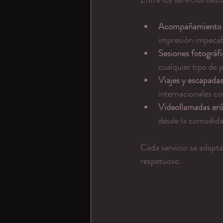
Acompañamiento pa
impresión impecab
Sesiones fotográfi
cualquier tipo de 
Viajes y escapadas
internacionales co
Videollamadas eró
desde la comodida
Cada servicio se adapta
respetuoso.