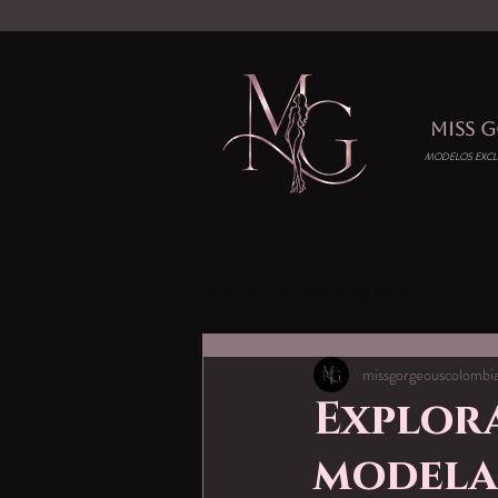
MISS 
MODELOS EXCL
¡Escribimos este blog para ti!
missgorgeouscolombi
Explora
modela