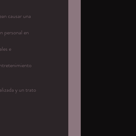
ean causar una 
n personal en 
les e 
ntretenimiento 
lizada y un trato 