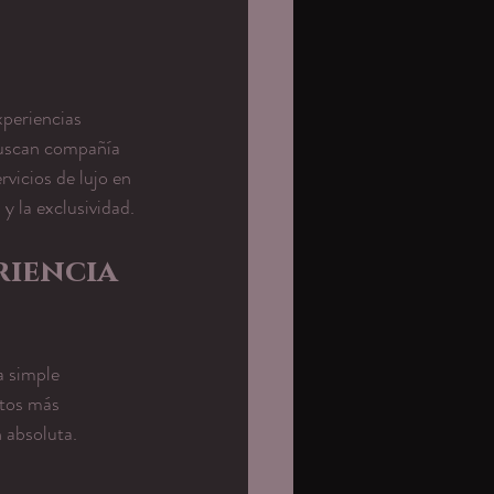
periencias 
buscan compañía 
rvicios de lujo en 
y la exclusividad.
riencia 
a simple 
stos más 
 absoluta.