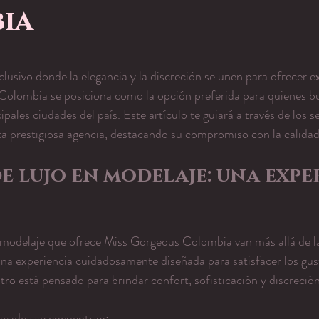
ia
ellas.
sivo donde la elegancia y la discreción se unen para ofrecer ex
Colombia se posiciona como la opción preferida para quienes 
cipales ciudades del país. Este artículo te guiará a través de los se
a prestigiosa agencia, destacando su compromiso con la calidad 
de lujo en modelaje: una expe
n modelaje que ofrece Miss Gorgeous Colombia van más allá de l
una experiencia cuidadosamente diseñada para satisfacer los gu
ro está pensado para brindar confort, sofisticación y discreción
tacados se encuentran: