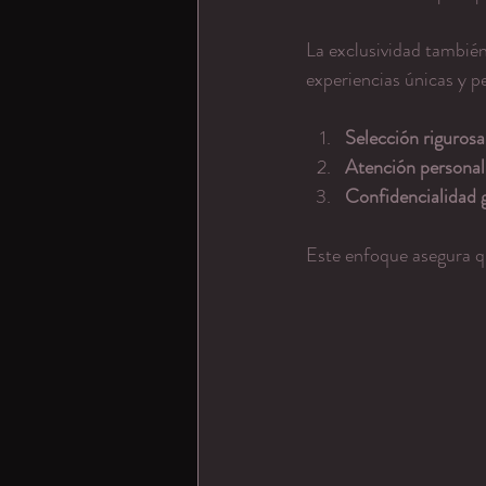
La exclusividad también 
experiencias únicas y p
Selección riguros
Atención personal
Confidencialidad 
Este enfoque asegura q