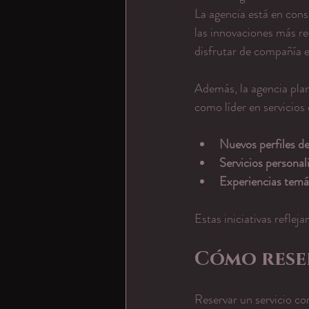
La agencia está en cons
las innovaciones más re
disfrutar de compañía ex
Además, la agencia plan
como líder en servicios
Nuevos perfiles d
Servicios personal
Experiencias temá
Estas iniciativas refle
Cómo reser
Reservar un servicio co