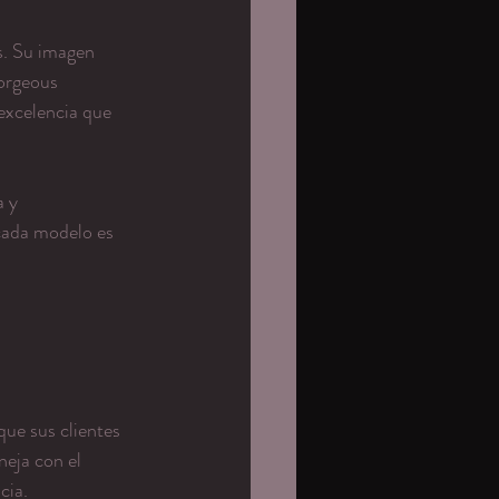
ís. Su imagen 
orgeous 
excelencia que 
 y 
 cada modelo es 
ue sus clientes 
neja con el 
cia.