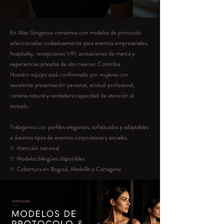
En Miss Gorgeous contamos con modelos de protocolo
seleccionadas cuidadosamente para eventos empresariales,
hospitality, recepciones VIP, activaciones de marca y
experiencias privadas de alto nivel en Colombia.
Nuestro equipo está conformado por mujeres con
excelente presentación personal, actitud profesional,
carisma natural y verdadera capacidad de atención al
invitado.
Trabajamos con perfiles elegantes, sofisticados y adaptables
a distintos tipos de eventos corporativos y sociales.
✨ Atención nacional
✨ Modelos bilingües disponibles
✨ Cobertura en Bogotá, Medellín y Cartagena