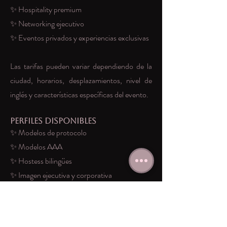
✨ Hospitality premium
✨ Networking ejecutivo
✨ Eventos privados y experiencias exclusivas
Las tarifas pueden variar dependiendo de la
ciudad, horarios, desplazamientos, nivel de
inglés y características específicas del evento.
Perfiles Disponibles
✨ Modelos de protocolo
✨ Modelos AAA
✨ Hostess bilingües
✨ Imagen ejecutiva y corporativa
✨ Staff femenino elegante
✨ Modelos para hospitality y networking
✨ Modelos para activaciones de marca