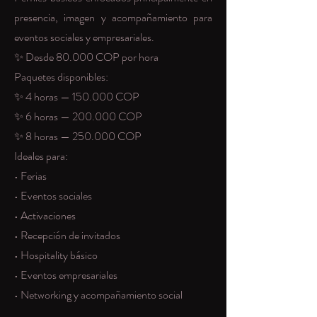
presencia, imagen y acompañamiento para
eventos sociales y empresariales.
✨ Desde 80.000 COP por hora
Paquetes disponibles:
✨ 4 horas — 150.000 COP
✨ 6 horas — 200.000 COP
✨ 8 horas — 250.000 COP
Ideales para:
• Ferias
• Eventos sociales
• Activaciones
• Recepción de invitados
• Hospitality básico
• Eventos empresariales
• Networking y acompañamiento social