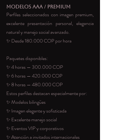
Modelos AAA / Premium
Perfiles seleccionados con imagen premium,
excelente presentación personal, elegancia
natural y manejo social avanzado.
✨ Desde 180.000 COP por hora
Paquetes disponibles:
✨ 4 horas — 300.000 COP
✨ 6 horas — 420.000 COP
✨ 8 horas — 480.000 COP
Estos perfiles destacan especialmente por:
✨ Modelos bilingües
✨ Imagen elegante y sofisticada
✨ Excelente manejo social
✨ Eventos VIP y corporativos
✨ Atención a invitados internacionales