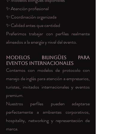
✨ Modelos bilingües disponibles
✨ Atención profesional
✨ Coordinación organizada
✨ Calidad antes que cantidad
Preferimos trabajar con perfiles realmente
alineados a la energía y nivel del evento.
Modelos Bilingües para
Eventos Internacionales
Contamos con modelos de protocolo con
manejo de inglés para atención a empresarios,
turistas, invitados internacionales y eventos
premium.
Nuestros perfiles pueden adaptarse
perfectamente a ambientes corporativos,
hospitality, networking y representación de
marca.