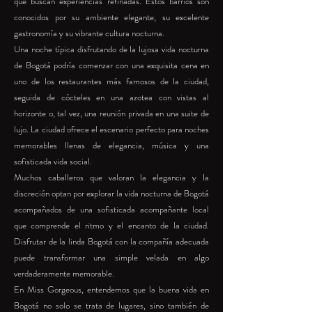
que buscan experiencias refinadas. Estos barrios son
conocidos por su ambiente elegante, su excelente
gastronomía y su vibrante cultura nocturna.
Una noche típica disfrutando de la lujosa vida nocturna
de Bogotá podría comenzar con una exquisita cena en
uno de los restaurantes más famosos de la ciudad,
seguida de cócteles en una azotea con vistas al
horizonte o, tal vez, una reunión privada en una suite de
lujo. La ciudad ofrece el escenario perfecto para noches
memorables llenas de elegancia, música y una
sofisticada vida social.
Muchos caballeros que valoran la elegancia y la
discreción optan por explorar la vida nocturna de Bogotá
acompañados de una sofisticada acompañante local
que comprende el ritmo y el encanto de la ciudad.
Disfrutar de la linda Bogotá con la compañía adecuada
puede transformar una simple velada en algo
verdaderamente memorable.
En Miss Gorgeous, entendemos que la buena vida en
Bogotá no solo se trata de lugares, sino también de