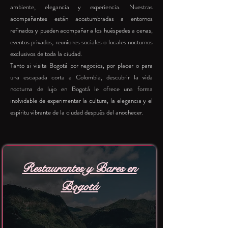
ambiente, elegancia y experiencia. Nuestras
acompañantes están acostumbradas a entornos
refinados y pueden acompañar a los huéspedes a cenas,
eventos privados, reuniones sociales o locales nocturnos
exclusivos de toda la ciudad.
Tanto si visita Bogotá por negocios, por placer o para
una escapada corta a Colombia, descubrir la vida
nocturna de lujo en Bogotá le ofrece una forma
inolvidable de experimentar la cultura, la elegancia y el
espíritu vibrante de la ciudad después del anochecer.
Restaurantes y Bares en
Bogotá