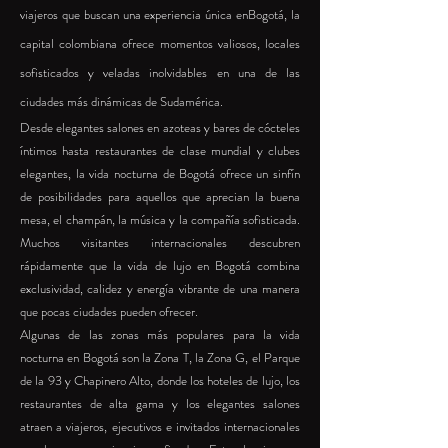
viajeros que buscan una experiencia única enBogotá, la
capital colombiana ofrece momentos valiosos, locales
sofisticados y veladas inolvidables en una de las
ciudades más dinámicas de Sudamérica.
Desde elegantes salones en azoteas y bares de cócteles
íntimos hasta restaurantes de clase mundial y clubes
elegantes, la vida nocturna de Bogotá ofrece un sinfín
de posibilidades para aquellos que aprecian la buena
mesa, el champán, la música y la compañía sofisticada.
Muchos visitantes internacionales descubren
rápidamente que la vida de lujo en Bogotá combina
exclusividad, calidez y energía vibrante de una manera
que pocas ciudades pueden ofrecer.
Algunas de las zonas más populares para la vida
nocturna en Bogotá son la Zona T, la Zona G, el Parque
de la 93 y Chapinero Alto, donde los hoteles de lujo, los
restaurantes de alta gama y los elegantes salones
atraen a viajeros, ejecutivos e invitados internacionales