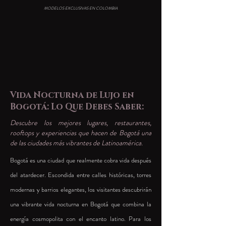
MODELOS EXCLUSIVAS EN COLOMBIA
Vida Nocturna de Lujo en
Bogotá: Lo Que Debes Saber:
Descubre los mejores lugares, restaurantes,
rooftops y experiencias que hacen de Bogotá una
de las ciudades más vibrantes de Latinoamérica.
Bogotá es una ciudad que realmente cobra vida después
del atardecer. Escondida entre calles históricas, torres
modernas y barrios elegantes, los visitantes descubrirán
una vibrante vida nocturna en Bogotá que combina la
energía cosmopolita con el encanto latino. Para los