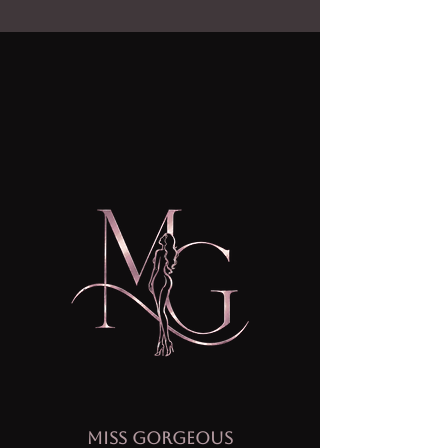
MISS GORGEOUS