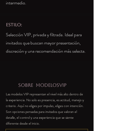
intermedio.
estilo:
Selección VIP, privada y filtrada. Ideal para
invitados que buscan mayor presentación,
discreción y una recomendación más selecta.
SOBRE
MODELOSVIP
Las modelos VIP representan el nivel más alto dentro de
la experiencia. No solo es presencia, es actitud, manejo y
criterio. Aquí no eliges por impulso, eliges con intención.
Son opciones pensadas para invitados que valoran el
detalle, el control y una experiencia que se siente
diferente desde el inicio.