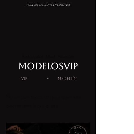
MODELOS EXCLUSIVAS EN COLOMBIA
Exclusividad · Nivel · Selección
MODELOSVIP
·
VIP
MEDELLÍN
No son para todos, son para quien sabe
exactamente lo que quiere