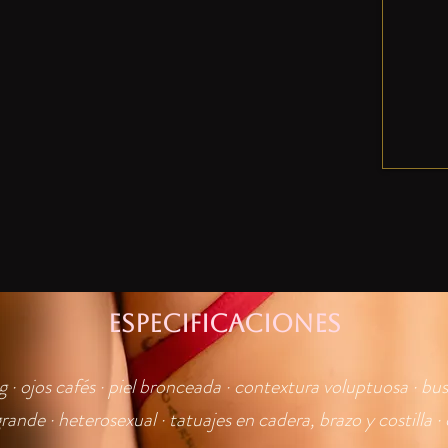
ESPECIFICACIONES
g · ojos cafés · piel bronceada · contextura voluptuosa · bu
ande · heterosexual · tatuajes en cadera, brazo y costilla 