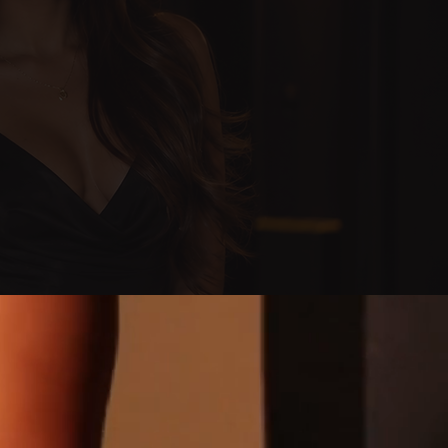
7 HORAS Y 15 MINUTOS
1.800.000 COP
s adicionales con
or extra