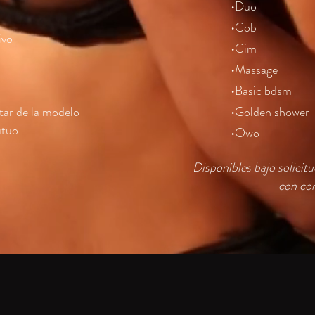
•Duo
•Cob
ivo
•Cim
•Massage
•Basic bdsm
star de la modelo
•Golden shower
utuo
•Owo
Disponibles bajo solicit
con con