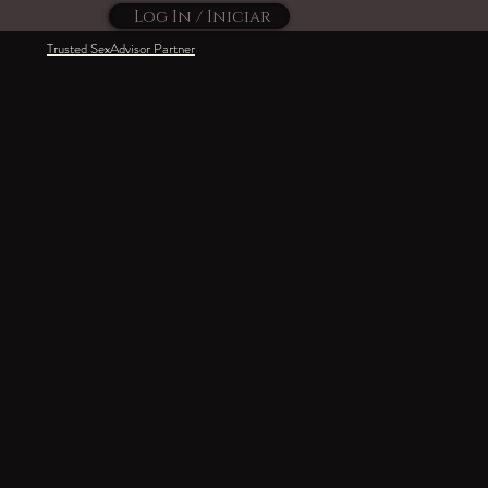
Log In / Iniciar
Trusted SexAdvisor Partner
Habla con nosotras
+