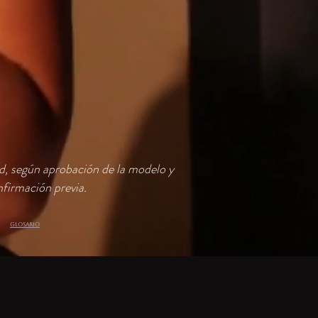
ud, según aprobación de la modelo y
firmación previa.
GLOSARIO