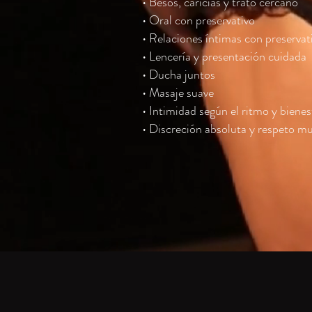
• Besos, caricias y trato cercano
• Oral con preservativo
• Relaciones íntimas con preservat
• Lencería y presentación cuidada
• Ducha juntos
• Masaje suave
• Intimidad según el ritmo y biene
• Discreción absoluta y respeto m