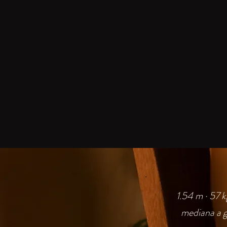
1.54 m · 57 k
mediana a gr