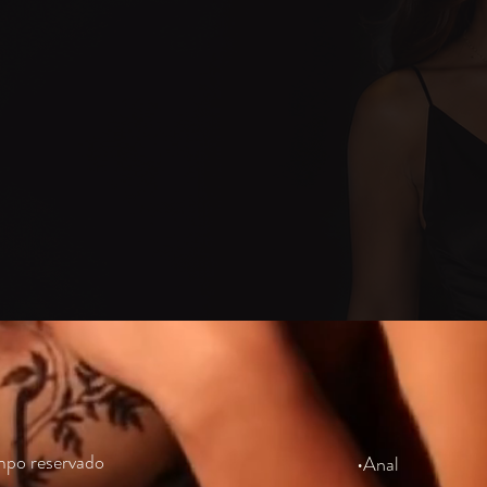
3 HORAS Y 10 MINUTOS
900.000 COP
experiencia?
Experiencia
val
mpo reservado
•Anal