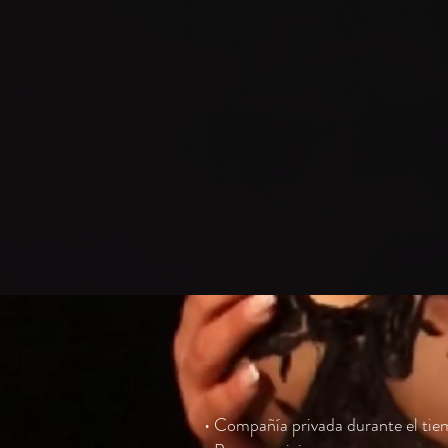
70 MINUTOS
590.000 COP
¿qué incluye la 
• Compañía privada durante el tie