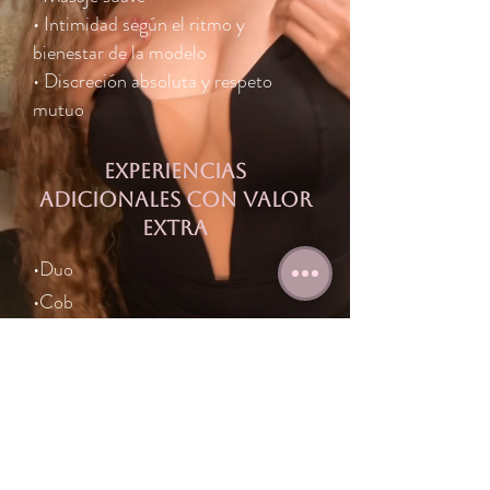
• Intimidad según el ritmo y
bienestar de la modelo
• Discreción absoluta y respeto
mutuo
Experiencias
adicionales con valor
extra
•Duo
•Cob
•Massage
•Owo
Disponibles bajo solicitud, según aprobación de
la modelo y con confirmación previa.
GLOSARIO