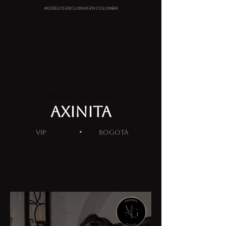
MODELOS EXCLUSIVAS EN COLOMBIA
Natural · Sexy · Atenta
AXINITA
·
VIP
BOGOTÁ
Tiene una energía femenina muy llamativa