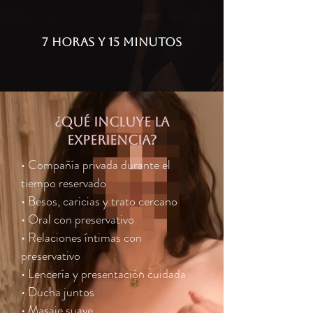
7 HORAS Y 15 MINUTOS
2.000.000
COP
¿qué incluye la
experiencia?
• Compañía privada durante el
tiempo reservado
• Besos, caricias y trato cercano
• Oral con preservativo
• Relaciones íntimas con
preservativo
• Lencería y presentación cuidada
• Ducha juntos
• Masaje suave