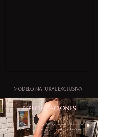
Modelo NATURAL exclusiva
ESPECIFICACIONES
1.72 m · 58 kg · ojos cafés · piel blanca · contextura delgada · busto
36B · cola normal · bisexual · con tatuajes · colombiana.