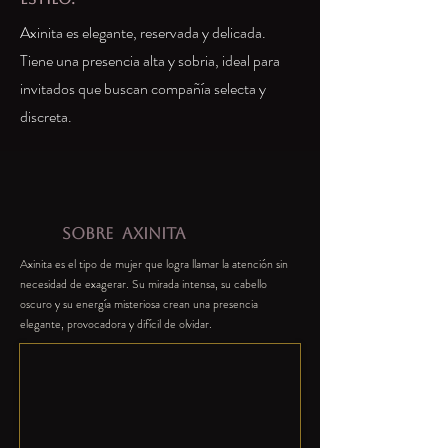
Axinita es elegante, reservada y delicada.
Tiene una presencia alta y sobria, ideal para
invitados que buscan compañía selecta y
discreta.
SOBRE
AXINITA
Axinita es el tipo de mujer que logra llamar la atención sin
necesidad de exagerar. Su mirada intensa, su cabello
oscuro y su energía misteriosa crean una presencia
elegante, provocadora y difícil de olvidar.