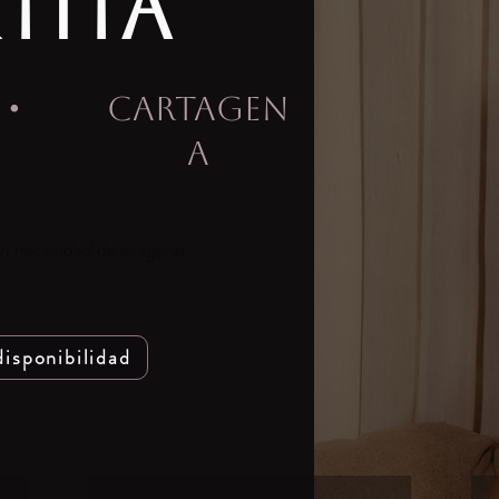
TITA
·
CARTAGEN
A
in necesidad de exagerar
disponibilidad