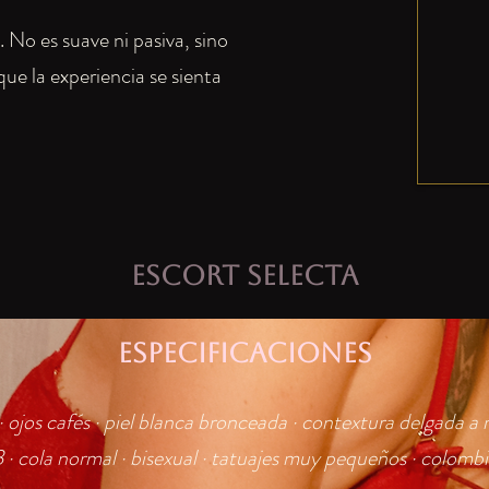
 No es suave ni pasiva, sino
ue la experiencia se sienta
Escort selecta
ESPECIFICACIONES
· ojos cafés · piel blanca bronceada · contextura delgada a
 · cola normal · bisexual · tatuajes muy pequeños · colombi