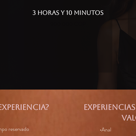
3 HORAS Y 10 MINUTOS
900.000 COP
experiencia?
Experiencia
val
mpo reservado
•Anal