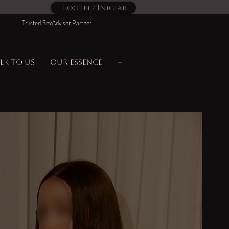
Log In / Iniciar
Trusted SexAdvisor Partner
lk to us
Our Essence
+