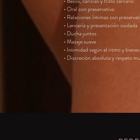
• Besos, caricias y trato cercano
• Oral con preservativo
• Relaciones íntimas con preservat
• Lencería y presentación cuidada
• Ducha juntos
• Masaje suave
• Intimidad según el ritmo y biene
• Discreción absoluta y respeto m