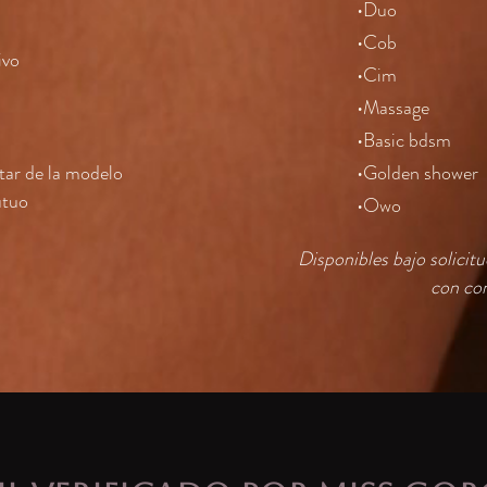
•Duo
•Cob
ivo
•Cim
•Massage
•Basic bdsm
star de la modelo
•Golden shower
utuo
•Owo
Disponibles bajo solicit
con con