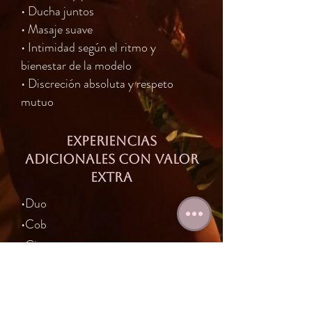
• Ducha juntos
• Masaje suave
• Intimidad según el ritmo y
bienestar de la modelo
• Discreción absoluta y respeto
mutuo
Experiencias
adicionales con valor
extra
•Duo
•Cob
•Cim
•Massage
•Owo
Disponibles bajo solicitud, según aprobación de