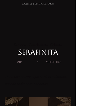
EXCLUSIVE MODELS IN COLOMBIA
Sensorial · Complaciente · Caliente
SERAFINITA
·
VIP
MEDELLÍN
Tiene una entrega que se siente diferente
cuando realmente conectas