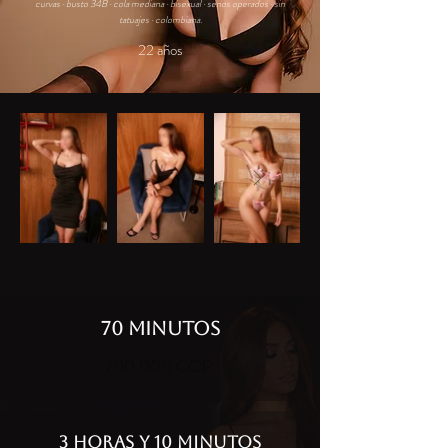
curvas · busto 34B · cola mediana · bisexual · senos operados · sin
tatuajes · colombiana.
22 años
70 MINUTOS
700.000 COP
3 HORAS Y 10 MINUTOS