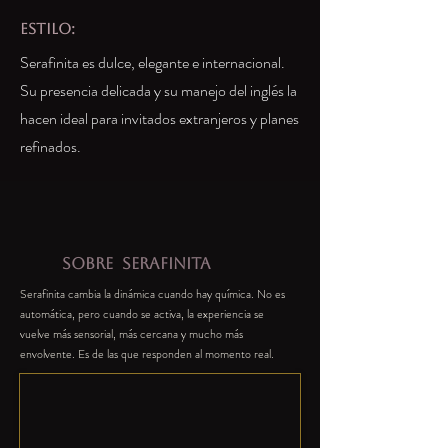
estilo:
Serafinita es dulce, elegante e internacional.
Su presencia delicada y su manejo del inglés la
hacen ideal para invitados extranjeros y planes
refinados.
SOBRE
SERAFINITA
Serafinita cambia la dinámica cuando hay química. No es
automática, pero cuando se activa, la experiencia se
vuelve más sensorial, más cercana y mucho más
envolvente. Es de las que responden al momento real.