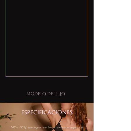
Modelo de lujo
ESPECIFICACIONES
1.67 m · 50 kg · ojos negros · piel blanca · contextura delgada con