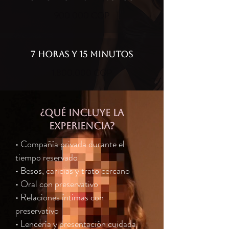
900.000 COP
7 HORAS Y 15 MINUTOS
1.800.000
COP
¿qué incluye la
experiencia?
• Compañía privada durante el
tiempo reservado
• Besos, caricias y trato cercano
• Oral con preservativo
• Relaciones íntimas con
preservativo
• Lencería y presentación cuidada