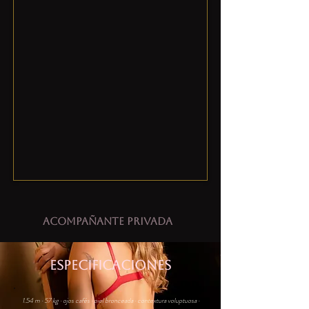
Acompañante privada
ESPECIFICACIONES
1.54 m · 57 kg · ojos cafés · piel bronceada · contextura voluptuosa ·