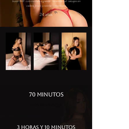
busto 34B · cola mediana a grande · heterosexual · tatuajes en
cadera, brazo y costilla · colombiana.
24 años
70 MINUTOS
590.000 COP
3 HORAS Y 10 MINUTOS