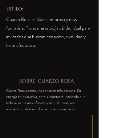
estilo:
Cuarzo Rosa es dulce, amorosa y muy
femenina. Tiene una energía cálida, ideal para
invitados que buscan conexión, suavidad y
trato afectuoso.
SOBRE
CUARZO ROSA
Cuarzo Rosa genera una conexión más cercana. Su
energía no es invasiva, pero sí constante, haciendo que
todo se sienta más cómodo y natural. Ideal para
momentos más tranquilos pero bien conectados.