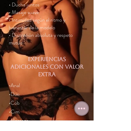
• Ducha juntos
• Masaje suave
• Intimidad según el ritmo y
bienestar de la modelo
• Discreción absoluta y respeto
mutuo
Experiencias
adicionales con valor
extra
•Anal
•Duo
•Cob
•Cim
•Massage
•Basic bdsm