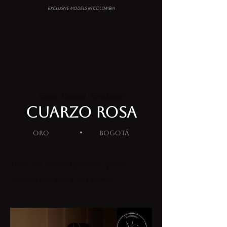
EXCLUSIVE MODELS IN COLOMBIA
Suave · Cercana · Envolvente
CUARZO ROSA
·
ORO
BOGOTÁ
Tiene una suavidad que hace que el
momento se sienta más íntimo