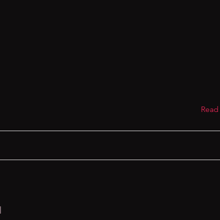
Read
I