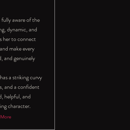
 fully aware of the
ing, dynamic, and
s her to connect
, and make every
d, and genuinely
has a striking curvy
s, and a confident
d, helpful, and
ing character.
 More