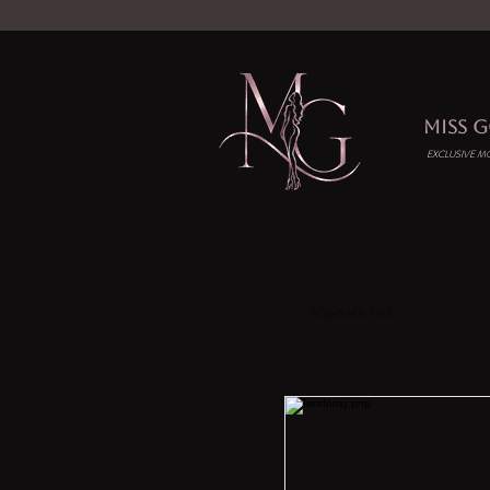
MISS 
EXCLUSIVE M
Models list