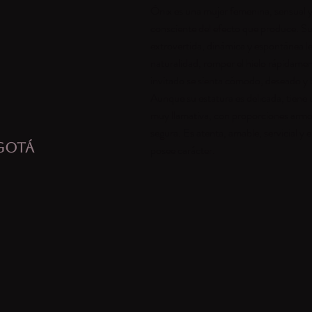
Ónix es una mujer femenina, sensual
consciente del efecto que produce. Su
extrovertida, dinámica y espontánea l
naturalidad, romper el hielo rápidame
invitado se sienta cómodo, deseado y 
Aunque su estatura es delicada, tiene u
muy llamativa, con proporciones armo
segura. Es atenta, amable, servicial y
GOTÁ
posee carácter.