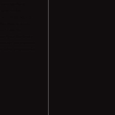
 y completamente
 personalidad
e permite conectar con
nte y hacer que cada
bien atendido.
na figura curvilínea y
niosas y una presencia
 empática, pero también