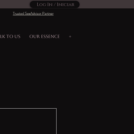
Log In / Iniciar
Trusted SexAdvisor Partner
lk to us
Our Essence
+